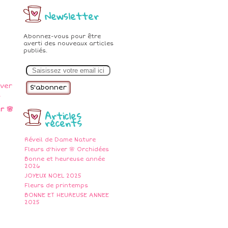
Newsletter
Abonnez-vous pour être
averti des nouveaux articles
publiés.
E
m
a
i
l
r 🌸
Articles
récents
Réveil de Dame Nature
Fleurs d'hiver 🌸 Orchidées
Bonne et heureuse année
2026
JOYEUX NOEL 2025
Fleurs de printemps
BONNE ET HEUREUSE ANNEE
2025