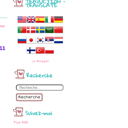
TRADUCTION -
TRANSLATE
 AM
11
Le
Blogger
Recherche
Recherche
Suivez-moi
Flux RSS