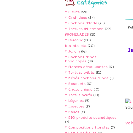
Catégories
* Fleurs
(54)
* Orchidées
(34)
* Cochons d'Inde
(25)
Pu
* Tortues d'Hermann
(22)
PROMENADES
(21)
* Oiseaux
(20)
bla-bla-bla
(20)
J
* Jardin
(16)
* Cochons d'inde
handicapés
(13)
* Plantes dépolluantes
(12)
* Tortues bébés
(12)
* Bébés cochons d'inde
(11)
* Bouquets
(10)
* Chats chiens
(10)
* Tortue oeufs
(10)
* Légumes
(9)
* Insectes
(8)
Sou
* Roses
(8)
* BIO produits cosmétiques
(7)
Voi
* Compositions florales
(7)