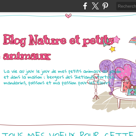
Blog Nature et petits
animaux
La vie au jour le jour de mes petits animaux au jardin
et dans la maison : bergers des Shetlands, tortues,
mandarins, poissons et ma passion pour les fleurs.
TOUS MES VOEUX POUR CETTE