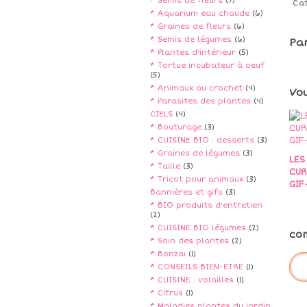
* Semis de fleurs
(7)
Ca
* Aquarium eau chaude
(6)
* Graines de fleurs
(6)
* Semis de légumes
(6)
Pa
* Plantes d'intérieur
(5)
* Tortue incubateur à oeuf
(5)
* Animaux au crochet
(4)
Vo
* Parasites des plantes
(4)
CIELS
(4)
* Bouturage
(3)
* CUISINE BIO : desserts
(3)
* Graines de légumes
(3)
LES
* Taille
(3)
CUR
* Tricot pour animaux
(3)
GIF
Bannières et gifs
(3)
* BIO produits d'entretien
(2)
* CUISINE BIO légumes
(2)
co
* Soin des plantes
(2)
* Bonzaï
(1)
* CONSEILS BIEN-ETRE
(1)
* CUISINE : volailles
(1)
* Citrus
(1)
* Maladies plantes du jardin