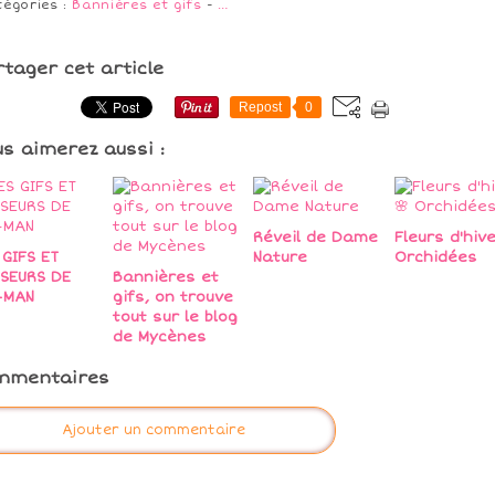
tégories :
Bannières et gifs
-
…
rtager cet article
Repost
0
us aimerez aussi :
Réveil de Dame
Fleurs d'hive
 GIFS ET
Nature
Orchidées
SEURS DE
Bannières et
-MAN
gifs, on trouve
tout sur le blog
de Mycènes
mmentaires
Ajouter un commentaire