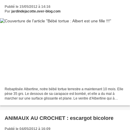
Publié le 15/05/2012 à 14:16
Par
jardindejacotte.over-blog.com
Rebaptisée Albertine, notre bébé tortue terrestre a maintenant 10 mois. Elle
pèse 35 grs. Le dessous de sa carapace est bombé, et elle a du mal à
marcher sur une surface glissante et plane. Le ventre d'Albertine qui à
présent a plus que doublé son poids...
ANIMAUX AU CROCHET : escargot bicolore
Publié le 04/05/2012 à 16:09