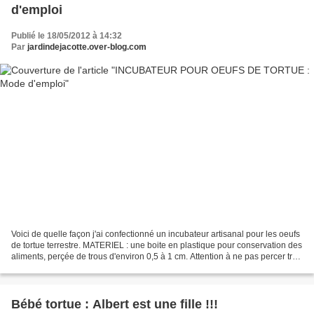
d'emploi
Publié le 18/05/2012 à 14:32
Par
jardindejacotte.over-blog.com
Voici de quelle façon j'ai confectionné un incubateur artisanal pour les oeufs
de tortue terrestre. MATERIEL : une boite en plastique pour conservation des
aliments, perçée de trous d'environ 0,5 à 1 cm. Attention à ne pas percer trop
bas car le système...
Bébé tortue : Albert est une fille !!!