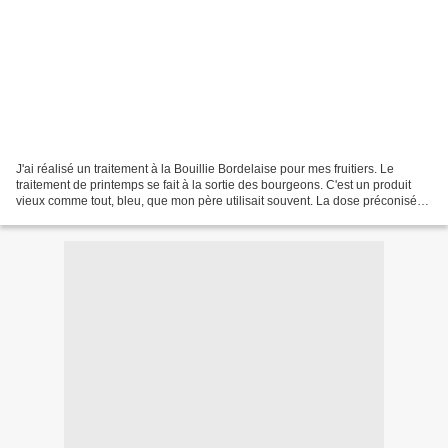
J'ai réalisé un traitement à la Bouillie Bordelaise pour mes fruitiers. Le
traitement de printemps se fait à la sortie des bourgeons. C'est un produit
vieux comme tout, bleu, que mon père utilisait souvent. La dose préconisée
est de 10 mg par litre d'eau,...