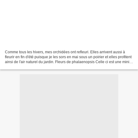
Comme tous les hivers, mes orchidées ont refleuri. Elles arrivent aussi à
fleurir en fin d'été puisque je les sors en mai sous un poirier et elles profitent
ainsi de l'air naturel du jardin. Fleurs de phalaenopsis Celle ci est une mini
rikiki en fleur...