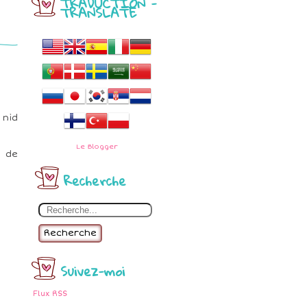
TRADUCTION -
TRANSLATE
 nid
Le
Blogger
i de
Recherche
Recherche
Suivez-moi
Flux RSS