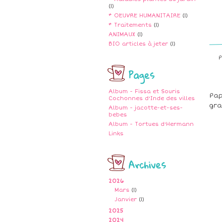
(1)
* OEUVRE HUMANITAIRE
(1)
* Traitements
(1)
ANIMAUX
(1)
BIO articles à jeter
(1)
P
Pages
Album - Fissa et Souris
Pap
Cochonnes d'Inde des villes
gra
Album - jacotte-et-ses-
bebes
Album - Tortues d'Hermann
Links
Archives
2026
Mars
(1)
Janvier
(1)
2025
2024