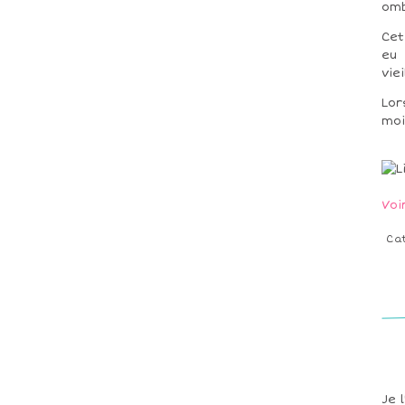
omb
Cet
eu
vie
Lor
moi
Voi
Ca
Je 