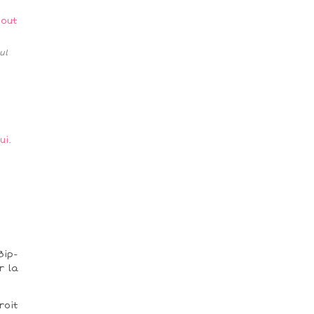
ul
Bip-
r la
roit