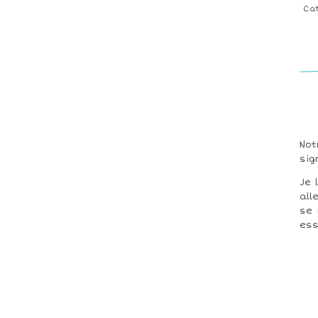
Ca
Not
sig
Je 
all
se 
ess