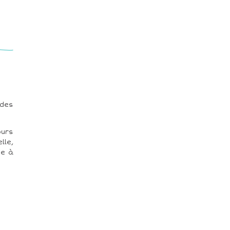
 des
ours
lle,
se à