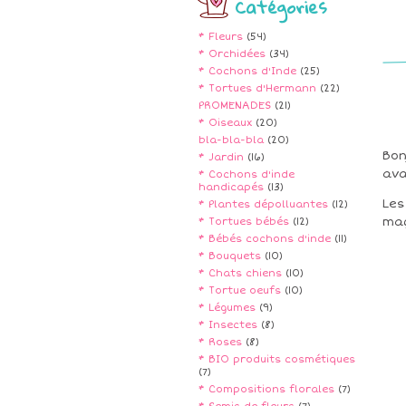
Catégories
* Fleurs
(54)
* Orchidées
(34)
* Cochons d'Inde
(25)
* Tortues d'Hermann
(22)
PROMENADES
(21)
* Oiseaux
(20)
bla-bla-bla
(20)
Bon
* Jardin
(16)
ava
* Cochons d'inde
handicapés
(13)
Les
* Plantes dépolluantes
(12)
maç
* Tortues bébés
(12)
* Bébés cochons d'inde
(11)
* Bouquets
(10)
* Chats chiens
(10)
* Tortue oeufs
(10)
* Légumes
(9)
* Insectes
(8)
* Roses
(8)
* BIO produits cosmétiques
(7)
* Compositions florales
(7)