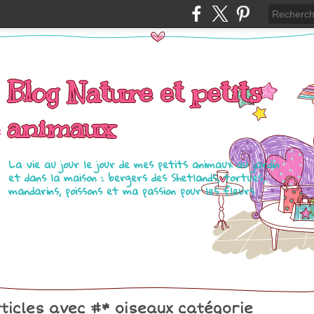
Blog Nature et petits
animaux
La vie au jour le jour de mes petits animaux au jardin
et dans la maison : bergers des Shetlands, tortues,
mandarins, poissons et ma passion pour les fleurs.
ticles avec #
* oiseaux
catégorie