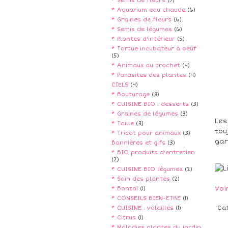
* Semis de fleurs
(7)
* Aquarium eau chaude
(6)
* Graines de fleurs
(6)
* Semis de légumes
(6)
* Plantes d'intérieur
(5)
* Tortue incubateur à oeuf
(5)
* Animaux au crochet
(4)
* Parasites des plantes
(4)
CIELS
(4)
* Bouturage
(3)
* CUISINE BIO : desserts
(3)
* Graines de légumes
(3)
Les
* Taille
(3)
tou
* Tricot pour animaux
(3)
gar
Bannières et gifs
(3)
* BIO produits d'entretien
(2)
* CUISINE BIO légumes
(2)
* Soin des plantes
(2)
Voi
* Bonzaï
(1)
* CONSEILS BIEN-ETRE
(1)
* CUISINE : volailles
(1)
Ca
* Citrus
(1)
* Maladies plantes du jardin