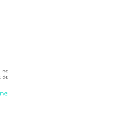
e ne
é de
ne