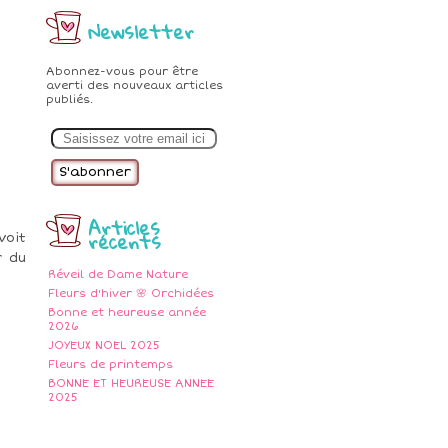
Newsletter
Abonnez-vous pour être
averti des nouveaux articles
publiés.
E
m
a
i
l
Articles
récents
voit
r du
Réveil de Dame Nature
Fleurs d'hiver 🌸 Orchidées
Bonne et heureuse année
2026
JOYEUX NOEL 2025
Fleurs de printemps
BONNE ET HEUREUSE ANNEE
2025