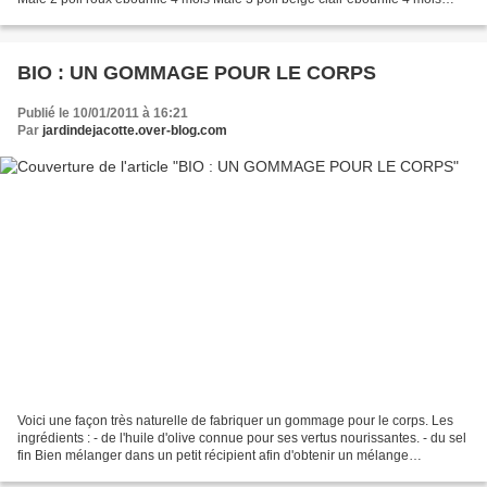
Male 4 poil court tricolore...
BIO : UN GOMMAGE POUR LE CORPS
Publié le 10/01/2011 à 16:21
Par
jardindejacotte.over-blog.com
Voici une façon très naturelle de fabriquer un gommage pour le corps. Les
ingrédients : - de l'huile d'olive connue pour ses vertus nourissantes. - du sel
fin Bien mélanger dans un petit récipient afin d'obtenir un mélange
homogène. Utilisation : Sous...