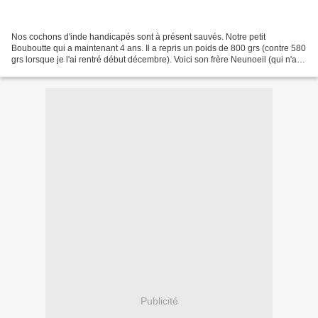
Nos cochons d'inde handicapés sont à présent sauvés. Notre petit
Bouboutte qui a maintenant 4 ans. Il a repris un poids de 800 grs (contre 580
grs lorsque je l'ai rentré début décembre). Voici son frère Neunoeil (qui n'a
qu'un oeil) qui a aussi 4 ans....
Publicité