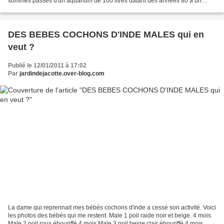
sommes passés d'un aquarium de 100 litres datant des années 80 à un
aquarium de 60 litres. L'astuce du jour pour...
DES BEBES COCHONS D'INDE MALES qui en
veut ?
Publié le 12/01/2011 à 17:02
Par
jardindejacotte.over-blog.com
La dame qui reprennait mes bébés cochons d'inde a cessé son activité. Voici
les photos des bébés qui me restent. Male 1 poil raide noir et beige. 4 mois
Male 2 poil roux ébouriffé 4 mois Male 3 poil beige clair ébouriffé 4 mois