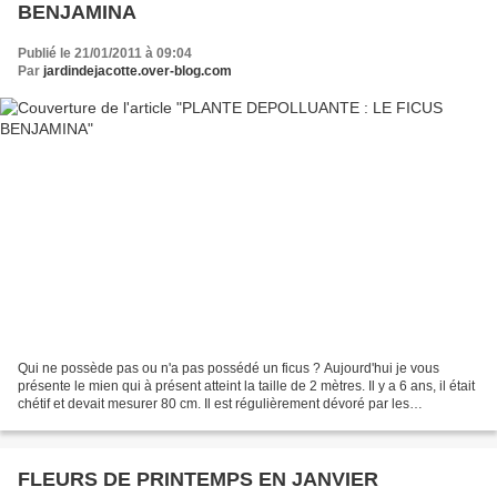
BENJAMINA
Publié le 21/01/2011 à 09:04
Par
jardindejacotte.over-blog.com
Qui ne possède pas ou n'a pas possédé un ficus ? Aujourd'hui je vous
présente le mien qui à présent atteint la taille de 2 mètres. Il y a 6 ans, il était
chétif et devait mesurer 80 cm. Il est régulièrement dévoré par les
cochenilles. Je l'ai traité à...
FLEURS DE PRINTEMPS EN JANVIER