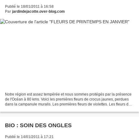
Publié le 18/01/2011 à 16:58
Par
jardindejacotte.over-blog.com
Notre région est assez tempérée et nous sommes protégés par la présence
de l'Océan à 80 kms. Voici les premières fleurs de crocus jaunes, perdues
dans la campanule muralis. Les premières fleurs de violettes. Les fleurs du
Daphné sont en bouton. Ca sent...
BIO : SOIN DES ONGLES
Publié le 14/01/2011 à 17:21