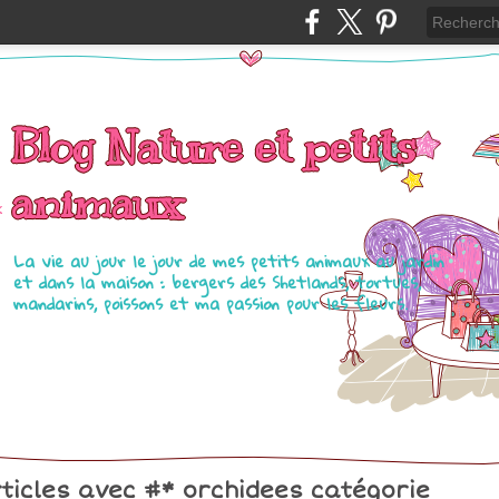
Blog Nature et petits
animaux
La vie au jour le jour de mes petits animaux au jardin
et dans la maison : bergers des Shetlands, tortues,
mandarins, poissons et ma passion pour les fleurs.
ticles avec #
* orchidees
catégorie