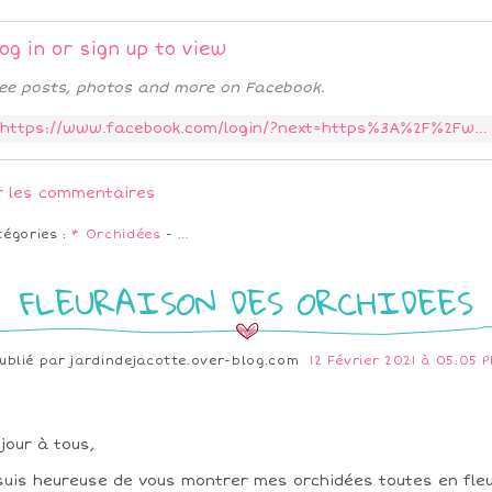
og in or sign up to view
ee posts, photos and more on Facebook.
https://www.facebook.com/login/?next=https%3A%2F%2Fwww.facebook.com%2Fgroups%2F916210388822058%2F%3Fhoisted_section_header_type%3Drecently_seen%26multi_permalinks%3D1637124443397312
r les commentaires
tégories :
* Orchidées
-
…
FLEURAISON DES ORCHIDEES
ublié par
jardindejacotte.over-blog.com
12 Février 2021 à 05:05 
jour à tous,
suis heureuse de vous montrer mes orchidées toutes en fleu