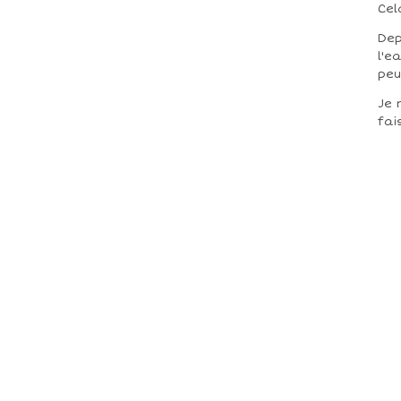
Cel
Dep
l'e
peu
Je 
fai