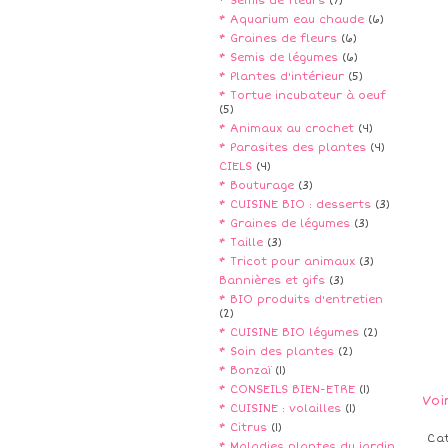
* Semis de fleurs
(7)
* Aquarium eau chaude
(6)
* Graines de fleurs
(6)
* Semis de légumes
(6)
* Plantes d'intérieur
(5)
* Tortue incubateur à oeuf
(5)
* Animaux au crochet
(4)
* Parasites des plantes
(4)
CIELS
(4)
* Bouturage
(3)
* CUISINE BIO : desserts
(3)
* Graines de légumes
(3)
* Taille
(3)
* Tricot pour animaux
(3)
Bannières et gifs
(3)
* BIO produits d'entretien
(2)
* CUISINE BIO légumes
(2)
* Soin des plantes
(2)
* Bonzaï
(1)
* CONSEILS BIEN-ETRE
(1)
Voi
* CUISINE : volailles
(1)
* Citrus
(1)
Ca
* Maladies plantes du jardin