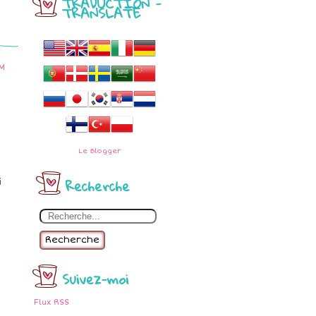
TRADUCTION -
TRANSLATE
PM
Le
Blogger
Recherche
i
Recherche
Suivez-moi
Flux RSS