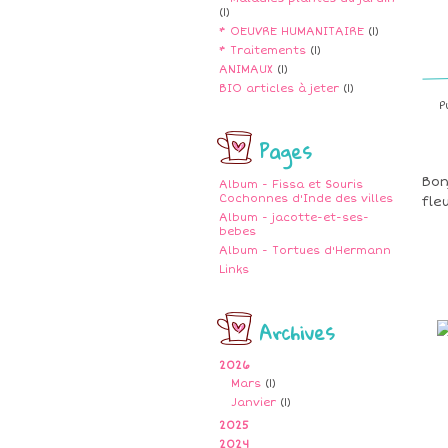
(1)
* OEUVRE HUMANITAIRE
(1)
* Traitements
(1)
ANIMAUX
(1)
BIO articles à jeter
(1)
P
Pages
Bon
Album - Fissa et Souris
Cochonnes d'Inde des villes
fle
Album - jacotte-et-ses-
bebes
Album - Tortues d'Hermann
Links
Archives
2026
Mars
(1)
Janvier
(1)
2025
2024