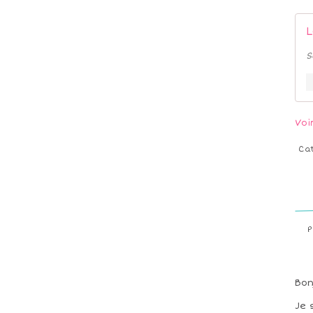
L
S
Voi
Ca
P
Bon
Je 