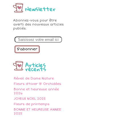
Newsletter
Abonnez-vous pour être
averti des nouveaux articles
publiés.
E
m
a
i
l
Articles
récents
Réveil de Dame Nature
Fleurs d'hiver 🌸 Orchidées
Bonne et heureuse année
2026
JOYEUX NOEL 2025
Fleurs de printemps
BONNE ET HEUREUSE ANNEE
2025