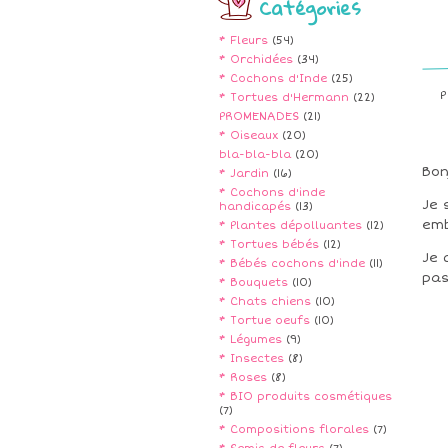
Catégories
* Fleurs
(54)
* Orchidées
(34)
* Cochons d'Inde
(25)
P
* Tortues d'Hermann
(22)
PROMENADES
(21)
* Oiseaux
(20)
bla-bla-bla
(20)
Bon
* Jardin
(16)
* Cochons d'inde
Je 
handicapés
(13)
emb
* Plantes dépolluantes
(12)
* Tortues bébés
(12)
Je 
* Bébés cochons d'inde
(11)
pas
* Bouquets
(10)
* Chats chiens
(10)
* Tortue oeufs
(10)
* Légumes
(9)
* Insectes
(8)
* Roses
(8)
* BIO produits cosmétiques
(7)
* Compositions florales
(7)