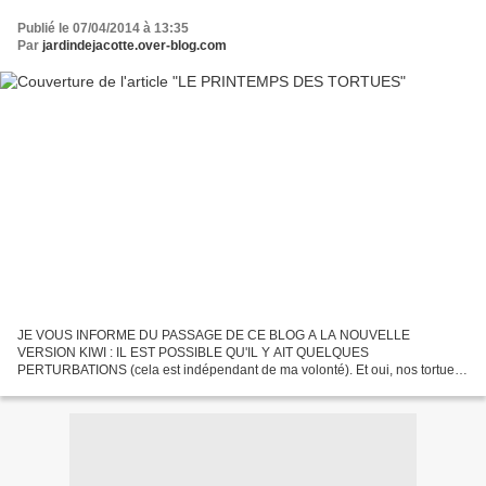
Publié le 07/04/2014 à 13:35
Par
jardindejacotte.over-blog.com
JE VOUS INFORME DU PASSAGE DE CE BLOG A LA NOUVELLE
VERSION KIWI : IL EST POSSIBLE QU'IL Y AIT QUELQUES
PERTURBATIONS (cela est indépendant de ma volonté). Et oui, nos tortues
sont de nouveaux parmis nous. Caroline n'a pas le temps de souffler que
Firmin...