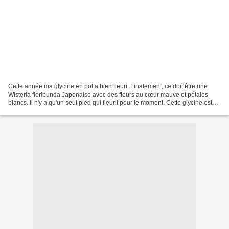
Cette année ma glycine en pot a bien fleuri. Finalement, ce doit être une
Wisteria floribunda Japonaise avec des fleurs au cœur mauve et pétales
blancs. Il n'y a qu'un seul pied qui fleurit pour le moment. Cette glycine est
issue d'une gousse ramassée...