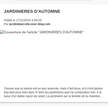
JARDINIERES D'AUTOMNE
Publié le 17/11/2010 à 09:30
Par
jardindejacotte.over-blog.com
J'avoue que la saison est un peu avancée, mais il fait doux, et il n'est jamais
trop tard pour bien faire !!! Voici les jardinières que j'ai composées hier, à la
lueur d'un faible rayon de soleil. La jardinière sur la fenètre de la chambre
d'amis. La...