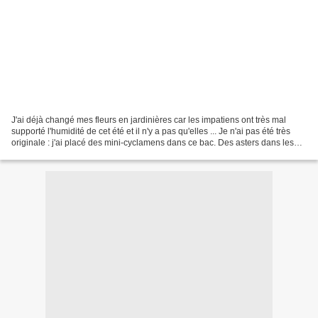
J'ai déjà changé mes fleurs en jardinières car les impatiens ont très mal
supporté l'humidité de cet été et il n'y a pas qu'elles ... Je n'ai pas été très
originale : j'ai placé des mini-cyclamens dans ce bac. Des asters dans les
potiches de l'entrée. Mini-cyclamen...