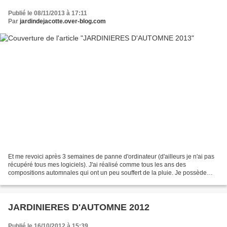
Publié le 08/11/2013 à 17:11
Par
jardindejacotte.over-blog.com
Et me revoici après 3 semaines de panne d'ordinateur (d'ailleurs je n'ai pas
récupéré tous mes logiciels). J'ai réalisé comme tous les ans des
compositions automnales qui ont un peu souffert de la pluie. Je possède
deux grands bacs en façade et j'y ai...
JARDINIERES D'AUTOMNE 2012
Publié le 16/10/2012 à 15:39