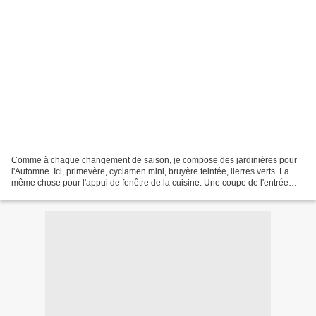
Comme à chaque changement de saison, je compose des jardinières pour
l'Automne. Ici, primevère, cyclamen mini, bruyère teintée, lierres verts. La
même chose pour l'appui de fenêtre de la cuisine. Une coupe de l'entrée
composée de bruyères teintes et d'un...