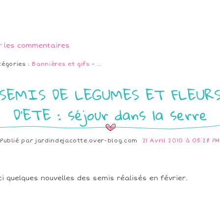
r les commentaires
tégories :
Bannières et gifs
-
…
SEMIS DE LEGUMES ET FLEUR
D'ETE : séjour dans la serre
Publié par
jardindejacotte.over-blog.com
21 Avril 2010 à 05:28 P
ci quelques nouvelles des semis réalisés en février.