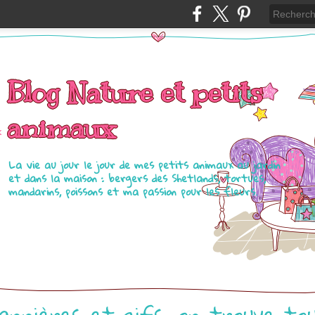
Blog Nature et petits
animaux
La vie au jour le jour de mes petits animaux au jardin
et dans la maison : bergers des Shetlands, tortues,
mandarins, poissons et ma passion pour les fleurs.
annières et gifs, on trouve to