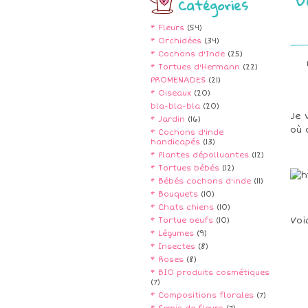
Catégories
* Fleurs
(54)
* Orchidées
(34)
* Cochons d'Inde
(25)
* Tortues d'Hermann
(22)
PROMENADES
(21)
* Oiseaux
(20)
bla-bla-bla
(20)
Je 
* Jardin
(16)
où 
* Cochons d'inde
handicapés
(13)
* Plantes dépolluantes
(12)
* Tortues bébés
(12)
* Bébés cochons d'inde
(11)
* Bouquets
(10)
* Chats chiens
(10)
Voi
* Tortue oeufs
(10)
* Légumes
(9)
* Insectes
(8)
* Roses
(8)
* BIO produits cosmétiques
(7)
* Compositions florales
(7)