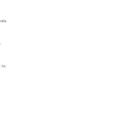
emée
s
 la