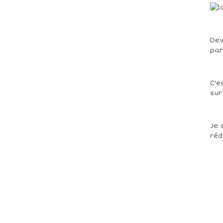
Dev
par
C'e
sur
Je 
réd