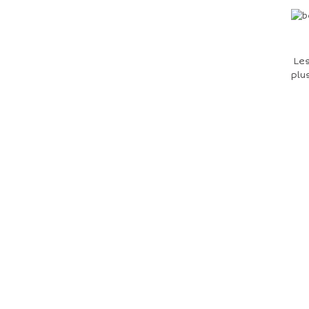
Les
plu