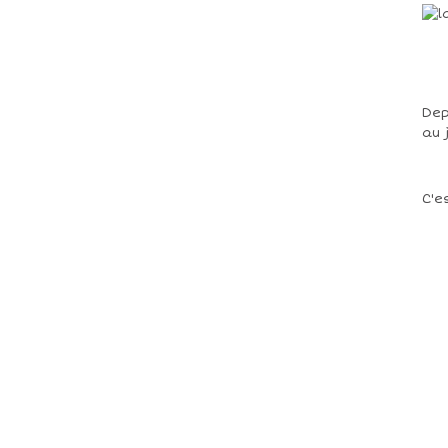
Dep
au 
C'e