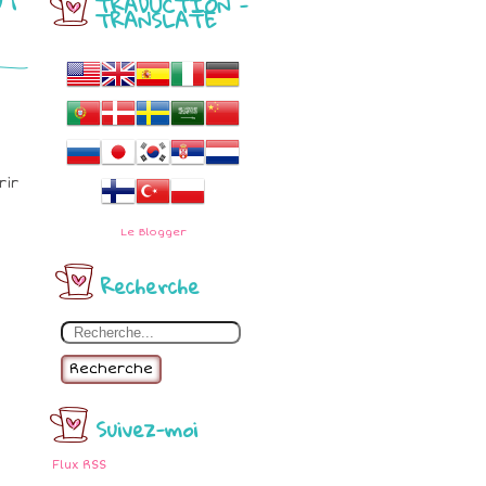
TRADUCTION -
TRANSLATE
M
rir
Le
Blogger
Recherche
Recherche
Suivez-moi
Flux RSS