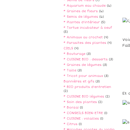
* Semis de fleurs
(7)
* Aquarium eau chaude
(6)
* Graines de fleurs
(6)
* Semis de légumes
(6)
* Plantes d'intérieur
(5)
* Tortue incubateur à oeuf
(5)
* Animaux au crochet
(4)
Voi
* Parasites des plantes
(4)
Fal
CIELS
(4)
* Bouturage
(3)
* CUISINE BIO : desserts
(3)
* Graines de légumes
(3)
* Taille
(3)
* Tricot pour animaux
(3)
Bannières et gifs
(3)
* BIO produits d'entretien
(2)
Et 
* CUISINE BIO légumes
(2)
* Soin des plantes
(2)
* Bonzaï
(1)
* CONSEILS BIEN-ETRE
(1)
* CUISINE : volailles
(1)
* Citrus
(1)
* Maladies plantes du jardin