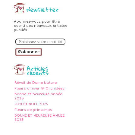
Newsletter
Abonnez-vous pour être
averti des nouveaux articles
publiés.
E
m
a
i
l
Articles
récents
Réveil de Dame Nature
Fleurs d'hiver 🌸 Orchidées
Bonne et heureuse année
2026
JOYEUX NOEL 2025
Fleurs de printemps
BONNE ET HEUREUSE ANNEE
2025