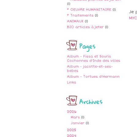
(1)
* OEUVRE HUMANITAIRE
(1)
Je 
* Traitements
(1)
MYC
ANIMAUX
(1)
BIO articles à jeter
(1)
Pages
Album - Fissa et Souris
Cochonnes d'Inde des villes
Album - jacotte-et-ses-
bebes
Album - Tortues d'Hermann
Links
Archives
2026
Mars
(1)
Janvier
(1)
2025
2024