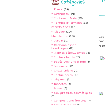
Catégories
* Fleurs
(54)
* Orchidées
(34)
* Cochons d'Inde
(25)
* Tortues d'Hermann
(22)
PROMENADES
(21)
* Oiseaux
(20)
bla-bla-bla
(20)
Les
* Jardin
(16)
me 
* Cochons d'inde
9 e
handicapés
(13)
* Plantes dépolluantes
(12)
* Tortues bébés
(12)
* Bébés cochons d'inde
(11)
* Bouquets
(10)
* Chats chiens
(10)
* Tortue oeufs
(10)
* Légumes
(9)
* Insectes
(8)
* Roses
(8)
* BIO produits cosmétiques
(7)
* Compositions florales
(7)
L