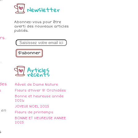
Newsletter
Abonnez-vous pour être
averti des nouveaux articles
publiés.
E
m
a
i
l
Articles
récents
Réveil de Dame Nature
Fleurs d'hiver 🌸 Orchidées
Bonne et heureuse année
2026
JOYEUX NOEL 2025
 en
Fleurs de printemps
BONNE ET HEUREUSE ANNEE
2025
s