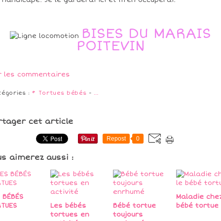
 handicapé. Je le garderai ici et m'en occuperai.
BISES DU MARAIS
POITEVIN
r les commentaires
tégories :
* Tortues bébés
-
…
rtager cet article
Repost
0
us aimerez aussi :
 BÉBÉS
Maladie chez
TUES
Les bébés
Bébé tortue
bébé tortue
tortues en
toujours