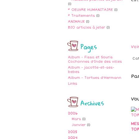
est
(1)
* OEUVRE HUMANITAIRE
(1)
* Traitements
(1)
ANIMAUX
(1)
BIO articles à jeter
(1)
Pages
Voi
Album - Fissa et Souris
Ca
Cochonnes d'Inde des villes
Album - jacotte-et-ses-
bebes
Pa
Album - Tortues d'Hermann
Links
Vo
Archives
2026
Mars
(1)
MES
Janvier
(1)
TOR
2025
2024