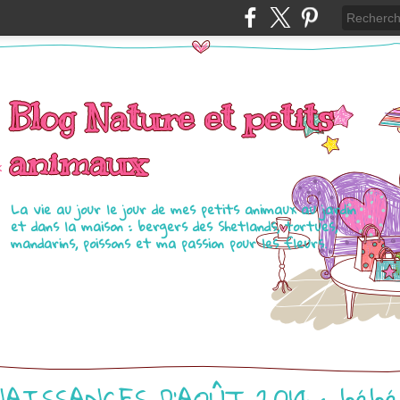
Blog Nature et petits
animaux
La vie au jour le jour de mes petits animaux au jardin
et dans la maison : bergers des Shetlands, tortues,
mandarins, poissons et ma passion pour les fleurs.
NAISSANCES D’AOÛT 2014 : bébé