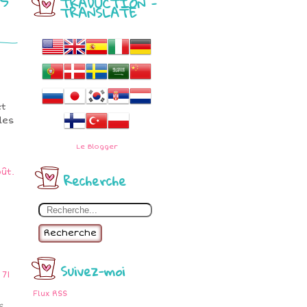
TRADUCTION -
TRANSLATE
et
les
Le
Blogger
Recherche
Recherche
Suivez-moi
Flux RSS
s.