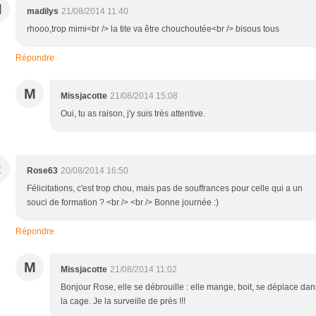
M
madilys
21/08/2014 11:40
rhooo,trop mimi<br /> la tite va être chouchoutée<br /> bisous tous
Répondre
M
Missjacotte
21/08/2014 15:08
Oui, tu as raison, j'y suis très attentive.
R
Rose63
20/08/2014 16:50
Félicitations, c'est trop chou, mais pas de souffrances pour celle qui a un
souci de formation ? <br /> <br /> Bonne journée :)
Répondre
M
Missjacotte
21/08/2014 11:02
Bonjour Rose, elle se débrouille : elle mange, boit, se déplace dan
la cage. Je la surveille de près !!!