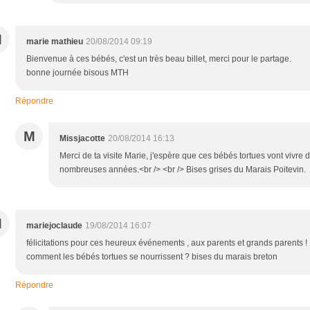
M
marie mathieu
20/08/2014 09:19
Bienvenue à ces bébés, c'est un très beau billet, merci pour le partage.
bonne journée bisous MTH
Répondre
M
Missjacotte
20/08/2014 16:13
Merci de ta visite Marie, j'espère que ces bébés tortues vont vivre 
nombreuses années.<br /> <br /> Bises grises du Marais Poitevin.
M
mariejoclaude
19/08/2014 16:07
félicitations pour ces heureux événements , aux parents et grands parents !
comment les bébés tortues se nourrissent ? bises du marais breton
Répondre