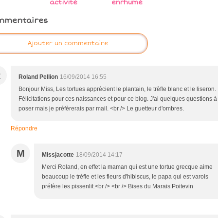
activité
enrhumé
mmentaires
Ajouter un commentaire
R
Roland Pellion
16/09/2014 16:55
Bonjour Miss, Les tortues apprécient le plantain, le trèfle blanc et le liseron.
Félicitations pour ces naissances et pour ce blog. J'ai quelques questions à
poser mais je préfèrerais par mail. <br /> Le guetteur d'ombres.
Répondre
M
Missjacotte
18/09/2014 14:17
Merci Roland, en effet la maman qui est une tortue grecque aime
beaucoup le trèfle et les fleurs d'hibiscus, le papa qui est varois
préfère les pissenlit.<br /> <br /> Bises du Marais Poitevin