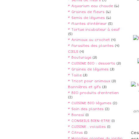
* Semis de fleurs
(7)
* Aquarium eau chaude
(6)
* Graines de fleurs
(6)
* Semis de légumes
(6)
* Plantes d'intérieur
(5)
* Tortue incubateur à oeuf
(5)
* Animaux au crochet
(4)
* Parasites des plantes
(4)
CIELS
(4)
* Bouturage
(3)
* CUISINE BIO : desserts
(3)
* Graines de légumes
(3)
* Taille
(3)
* Tricot pour animaux
(3)
Bannières et gifs
(3)
* BIO produits d'entretien
(2)
* CUISINE BIO légumes
(2)
* Soin des plantes
(2)
an
* Bonzaï
(1)
* CONSEILS BIEN-ETRE
(1)
* CUISINE : volailles
(1)
Ces
* Citrus
(1)
* Maladies plantes du jardin