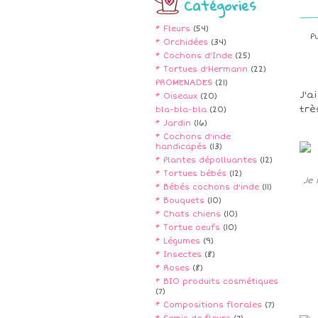
Catégories
* Fleurs
(54)
P
* Orchidées
(34)
* Cochons d'Inde
(25)
* Tortues d'Hermann
(22)
PROMENADES
(21)
J'a
* Oiseaux
(20)
trè
bla-bla-bla
(20)
* Jardin
(16)
* Cochons d'inde
handicapés
(13)
* Plantes dépolluantes
(12)
* Tortues bébés
(12)
Je 
* Bébés cochons d'inde
(11)
* Bouquets
(10)
* Chats chiens
(10)
* Tortue oeufs
(10)
* Légumes
(9)
* Insectes
(8)
* Roses
(8)
* BIO produits cosmétiques
(7)
* Compositions florales
(7)