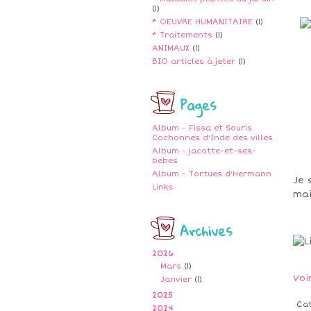
(1)
* OEUVRE HUMANITAIRE
(1)
* Traitements
(1)
ANIMAUX
(1)
BIO articles à jeter
(1)
Pages
Album - Fissa et Souris
Cochonnes d'Inde des villes
Album - jacotte-et-ses-
bebes
Album - Tortues d'Hermann
Je 
Links
mai
Archives
2026
Mars
(1)
Voi
Janvier
(1)
2025
Ca
2024