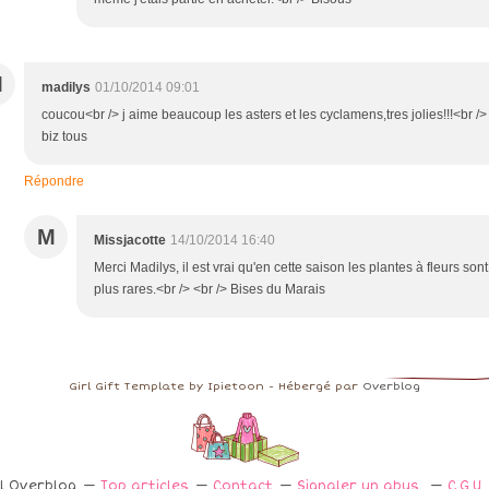
M
madilys
01/10/2014 09:01
coucou<br /> j aime beaucoup les asters et les cyclamens,tres jolies!!!<br />
biz tous
Répondre
M
Missjacotte
14/10/2014 16:40
Merci Madilys, il est vrai qu'en cette saison les plantes à fleurs sont
plus rares.<br /> <br /> Bises du Marais
Girl Gift Template by Ipietoon - Hébergé par
Overblog
il Overblog
Top articles
Contact
Signaler un abus
C.G.U.