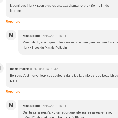
Magnifique !<br /> Et en plus les oiseaux chantent.<br /> Bonne fin de
journée.
Répondre
M
Missjacotte
14/10/2014 16:41
Merci Minik, et oui quand les oiseaux chantent, tout va bien !!!<br /
<br /> Bises du Marais Poitevin
M
marie mathieu
01/10/2014 09:42
Bonjour, c'est merveilleux ces couleurs dans tes jardinières, trop beau biso
MTH
Répondre
M
Missjacotte
14/10/2014 16:41
Oui, tu as raison, j'ai vu un reportage télé sur les asters et le jour
même j'étais partie en acheter.<br /> Bisous