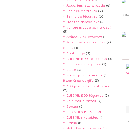
* Semis de fleurs
(7)
* Aquarium eau chaude
(6)
* Graines de fleurs
(6)
Que
* Semis de légumes
(6)
* Plantes d'intérieur
(5)
* Tortue incubateur à oeuf
(5)
* Animaux au crochet
(4)
* Parasites des plantes
(4)
CIELS
(4)
* Bouturage
(3)
* CUISINE BIO : desserts
(3)
* Graines de légumes
(3)
* Taille
(3)
* Tricot pour animaux
(3)
Bannières et gifs
(3)
* BIO produits d'entretien
(2)
* CUISINE BIO légumes
(2)
* Soin des plantes
(2)
* Bonzaï
(1)
* CONSEILS BIEN-ETRE
(1)
* CUISINE : volailles
(1)
J
* Citrus
(1)
* Maladies plantes du jardin