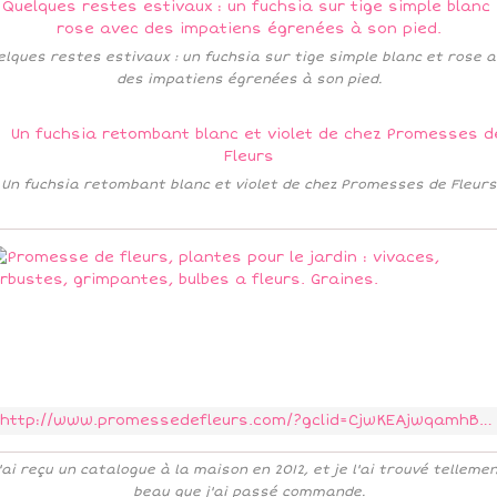
lques restes estivaux : un fuchsia sur tige simple blanc et rose 
des impatiens égrenées à son pied.
Un fuchsia retombant blanc et violet de chez Promesses de Fleurs
http://www.promessedefleurs.com/?gclid=CjwKEAjwqamhBRDeyKKuuYztxwQSJAA1luvG66Q68b_u2zeHN0W4xkVG2cSow0s1JPQSN5KA5piyMBoCVtvw_wcB
'ai reçu un catalogue à la maison en 2012, et je l'ai trouvé telleme
beau que j'ai passé commande.