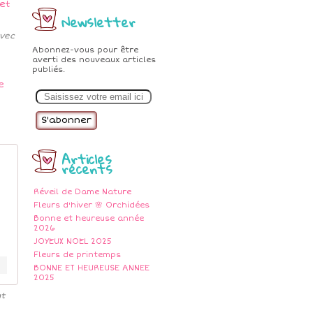
Newsletter
avec
Abonnez-vous pour être
averti des nouveaux articles
publiés.
E
m
a
i
l
Articles
Promesse de fleurs, plantes pour le jardin : vi
récents
P
Réveil de Dame Nature
r
Fleurs d'hiver 🌸 Orchidées
o
Bonne et heureuse année
m
2026
e
JOYEUX NOEL 2025
Fleurs de printemps
s
BONNE ET HEUREUSE ANNEE
s
2025
e
nt
d
e