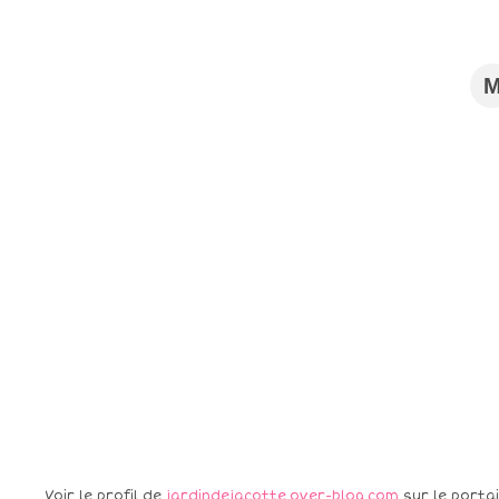
Voir le profil de
jardindejacotte.over-blog.com
sur le porta