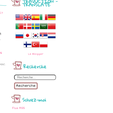
TRADUCTION -
TRANSLATE
57
t
.
Le
Blogger
Recherche
bac.
Recherche
Suivez-moi
Flux RSS