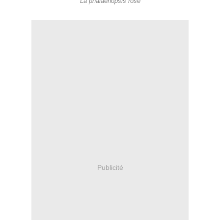
La phalaenopsis rose
Publicité