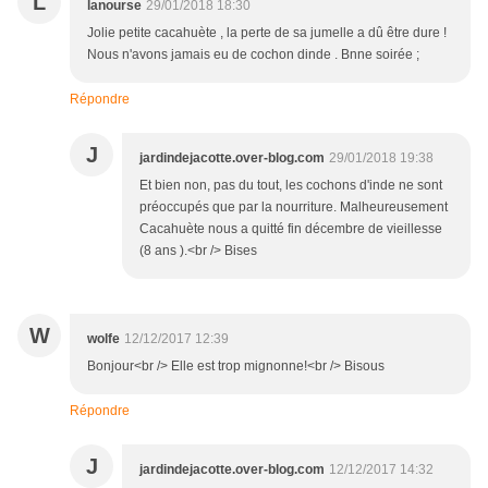
L
lanourse
29/01/2018 18:30
Jolie petite cacahuète , la perte de sa jumelle a dû être dure !
Nous n'avons jamais eu de cochon dinde . Bnne soirée ;
Répondre
J
jardindejacotte.over-blog.com
29/01/2018 19:38
Et bien non, pas du tout, les cochons d'inde ne sont
préoccupés que par la nourriture. Malheureusement
Cacahuète nous a quitté fin décembre de vieillesse
(8 ans ).<br /> Bises
W
wolfe
12/12/2017 12:39
Bonjour<br /> Elle est trop mignonne!<br /> Bisous
Répondre
J
jardindejacotte.over-blog.com
12/12/2017 14:32