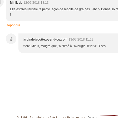
M
Minik do
12/07/2018 18:13
Elle est très réussie ta petite leçon de récolte de graines ! <br /> Bonne soir
!
Répondre
J
jardindejacotte.over-blog.com
13/07/2018 11:11
Merci Minik, malgré que j'ai filmé à l'aveugle !!!<br /> Bises
Girl Gift Template by Ipietoon - Hébergé par
Overblog