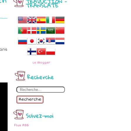
TRADUCTION -
TRANSLATE
M
dans
Le
Blogger
Recherche
Recherche
Suivez-moi
Flux RSS