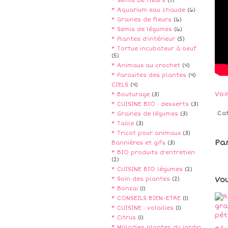
* Semis de fleurs
(7)
* Aquarium eau chaude
(6)
* Graines de fleurs
(6)
* Semis de légumes
(6)
* Plantes d'intérieur
(5)
* Tortue incubateur à oeuf
(5)
* Animaux au crochet
(4)
* Parasites des plantes
(4)
CIELS
(4)
Voi
* Bouturage
(3)
* CUISINE BIO : desserts
(3)
Ca
* Graines de légumes
(3)
* Taille
(3)
* Tricot pour animaux
(3)
Pa
Bannières et gifs
(3)
* BIO produits d'entretien
(2)
* CUISINE BIO légumes
(2)
Vo
* Soin des plantes
(2)
* Bonzaï
(1)
* CONSEILS BIEN-ETRE
(1)
* CUISINE : volailles
(1)
* Citrus
(1)
* Maladies plantes du jardin