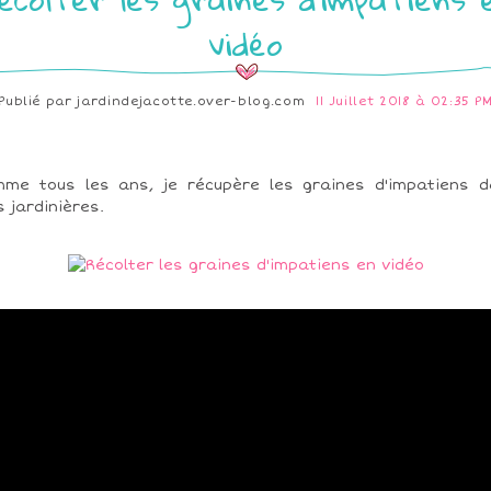
vidéo
Publié par
jardindejacotte.over-blog.com
11 Juillet 2018 à 02:35 P
me tous les ans, je récupère les graines d'impatiens 
 jardinières.