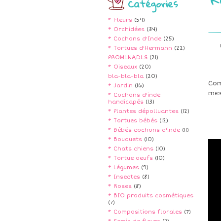
Catégories
* Fleurs
(54)
* Orchidées
(34)
* Cochons d'Inde
(25)
* Tortues d'Hermann
(22)
PROMENADES
(21)
* Oiseaux
(20)
bla-bla-bla
(20)
Com
* Jardin
(16)
mes
* Cochons d'inde
handicapés
(13)
* Plantes dépolluantes
(12)
* Tortues bébés
(12)
* Bébés cochons d'inde
(11)
* Bouquets
(10)
* Chats chiens
(10)
* Tortue oeufs
(10)
* Légumes
(9)
* Insectes
(8)
* Roses
(8)
* BIO produits cosmétiques
(7)
* Compositions florales
(7)