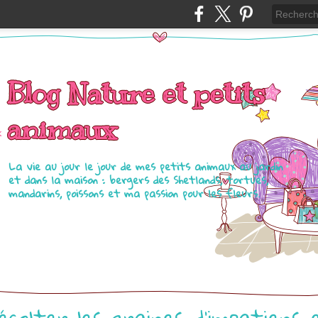
Blog Nature et petits
animaux
La vie au jour le jour de mes petits animaux au jardin
et dans la maison : bergers des Shetlands, tortues,
mandarins, poissons et ma passion pour les fleurs.
écolter les graines d'impatiens 