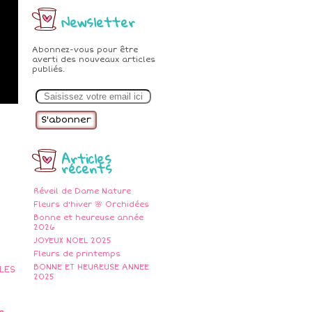
Newsletter
Abonnez-vous pour être
averti des nouveaux articles
publiés.
E
m
a
i
l
Articles
récents
Réveil de Dame Nature
Fleurs d'hiver 🌸 Orchidées
Bonne et heureuse année
2026
JOYEUX NOEL 2025
Fleurs de printemps
BONNE ET HEUREUSE ANNEE
2025