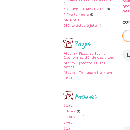
Réc
(1)
gra
* OEUVRE HUMANITAIRE
(1)
pét
* Traitements
(1)
ANIMAUX
(1)
co
BIO articles à jeter
(1)
Pages
L
Album - Fissa et Souris
Cochonnes d'Inde des villes
Album - jacotte-et-ses-
bebes
Album - Tortues d'Hermann
Links
Archives
2026
Mars
(1)
Janvier
(1)
2025
2024