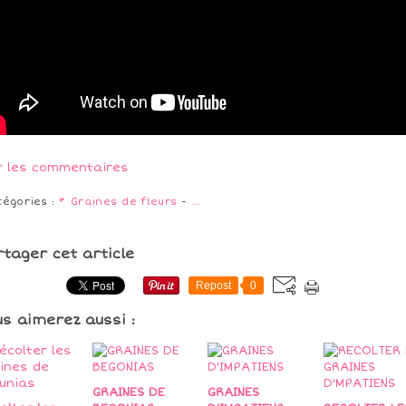
r les commentaires
tégories :
* Graines de fleurs
-
…
rtager cet article
Repost
0
us aimerez aussi :
GRAINES DE
GRAINES