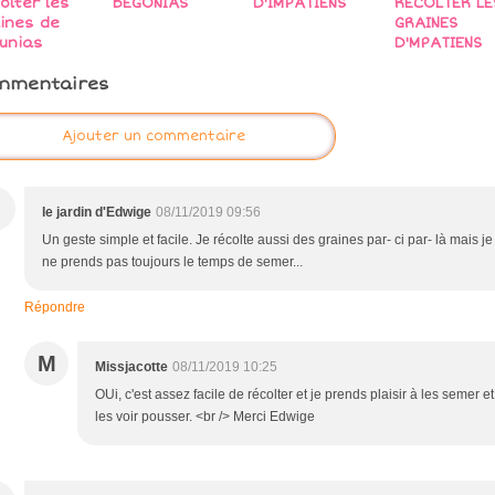
olter les
BEGONIAS
D'IMPATIENS
RECOLTER LE
ines de
GRAINES
unias
D'MPATIENS
mmentaires
Ajouter un commentaire
le jardin d'Edwige
08/11/2019 09:56
Un geste simple et facile. Je récolte aussi des graines par- ci par- là mais je
ne prends pas toujours le temps de semer...
Répondre
M
Missjacotte
08/11/2019 10:25
OUi, c'est assez facile de récolter et je prends plaisir à les semer et
les voir pousser. <br /> Merci Edwige