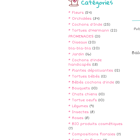
Catégories
* Fleurs
(54)
* Orchidées
(34)
* Cochons d'Inde
(25)
Pu
* Tortues d'Hermann
(22)
PROMENADES
(21)
* Oiseaux
(20)
bla-bla-bla
(20)
Bal
* Jardin
(16)
* Cochons d'inde
handicapés
(13)
* Plantes dépolluantes
(12)
* Tortues bébés
(12)
* Bébés cochons d'inde
(11)
* Bouquets
(10)
* Chats chiens
(10)
* Tortue oeufs
(10)
* Légumes
(9)
* Insectes
(8)
* Roses
(8)
* BIO produits cosmétiques
(7)
* Compositions florales
(7)