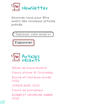
Newsletter
Abonnez-vous pour être
averti des nouveaux articles
publiés.
E
m
a
i
l
Articles
récents
Réveil de Dame Nature
Fleurs d'hiver 🌸 Orchidées
Bonne et heureuse année
2026
JOYEUX NOEL 2025
Fleurs de printemps
BONNE ET HEUREUSE ANNEE
2025
nd