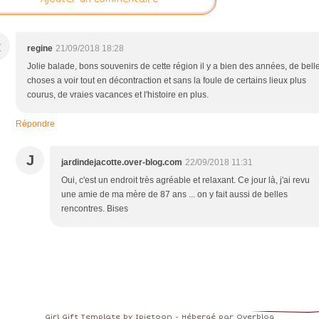
R
regine
21/09/2018 18:28
Jolie balade, bons souvenirs de cette région il y a bien des années, de bell
choses a voir tout en décontraction et sans la foule de certains lieux plus
courus, de vraies vacances et l'histoire en plus.
Répondre
J
jardindejacotte.over-blog.com
22/09/2018 11:31
Oui, c'est un endroit très agréable et relaxant. Ce jour là, j'ai revu
une amie de ma mère de 87 ans ... on y fait aussi de belles
rencontres. Bises
Girl Gift Template by Ipietoon - Hébergé par
Overblog