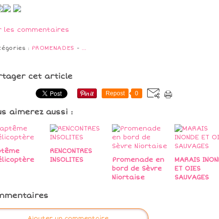
r les commentaires
tégories :
PROMENADES
-
…
rtager cet article
Repost
0
us aimerez aussi :
ptême
RENCONTRES
élicoptère
INSOLITES
Promenade en
MARAIS INON
bord de Sèvre
ET OIES
Niortaise
SAUVAGES
mmentaires
Ajouter un commentaire