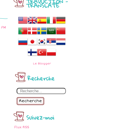
TRADUCTION -
TRANSLATE
 PM
Le
Blogger
Recherche
Recherche
Suivez-moi
Flux RSS