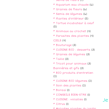
* Semis de fleurs
(7)
* Aquarium eau chaude
(6)
* Graines de fleurs
(6)
* Semis de légumes
(6)
* Plantes d'intérieur
(5)
* Tortue incubateur à oeuf
(5)
* Animaux au crochet
(4)
* Parasites des plantes
(4)
CIELS
(4)
* Bouturage
(3)
* CUISINE BIO : desserts
(3)
* Graines de légumes
(3)
* Taille
(3)
* Tricot pour animaux
(3)
Bannières et gifs
(3)
* BIO produits d'entretien
(2)
* CUISINE BIO légumes
(2)
* Soin des plantes
(2)
* Bonzaï
(1)
* CONSEILS BIEN-ETRE
(1)
Je
* CUISINE : volailles
(1)
* Citrus
(1)
* Maladies plantes du jardin