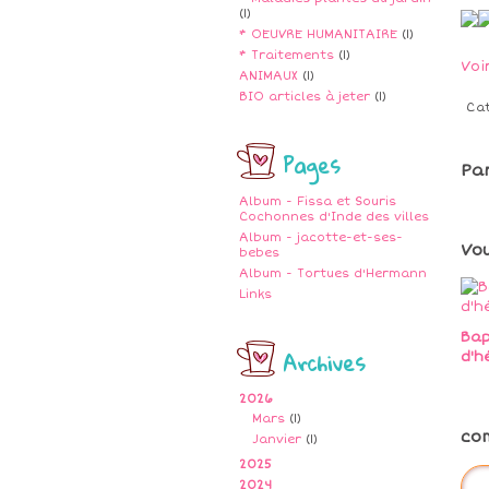
(1)
* OEUVRE HUMANITAIRE
(1)
* Traitements
(1)
Voi
ANIMAUX
(1)
BIO articles à jeter
(1)
Ca
Pages
Pa
Album - Fissa et Souris
Cochonnes d'Inde des villes
Album - jacotte-et-ses-
Vo
bebes
Album - Tortues d'Hermann
Links
Ba
Archives
d'h
2026
Mars
(1)
co
Janvier
(1)
2025
2024