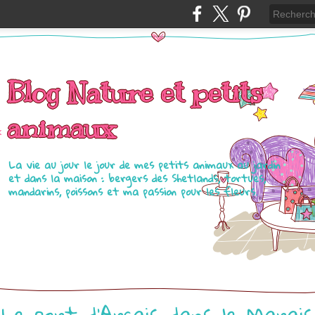
Blog Nature et petits
animaux
La vie au jour le jour de mes petits animaux au jardin
et dans la maison : bergers des Shetlands, tortues,
mandarins, poissons et ma passion pour les fleurs.
Le port d'Arçais dans le Marais