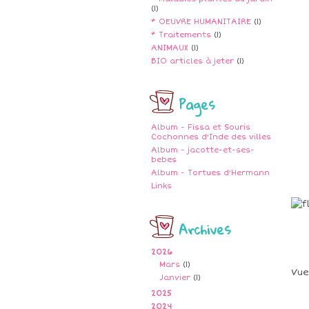
(1)
* OEUVRE HUMANITAIRE
(1)
* Traitements
(1)
ANIMAUX
(1)
BIO articles à jeter
(1)
Pages
Album - Fissa et Souris
Cochonnes d'Inde des villes
Album - jacotte-et-ses-
bebes
Album - Tortues d'Hermann
Links
Archives
2026
Mars
(1)
Vue
Janvier
(1)
2025
2024