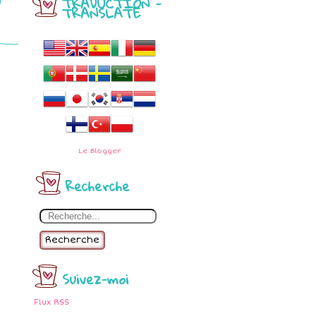
TRADUCTION -
TRANSLATE
M
Le
Blogger
Recherche
Recherche
Suivez-moi
Flux RSS