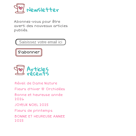
Newsletter
Abonnez-vous pour être
averti des nouveaux articles
publiés.
E
m
a
i
l
Articles
récents
Réveil de Dame Nature
Fleurs d'hiver 🌸 Orchidées
Bonne et heureuse année
2026
JOYEUX NOEL 2025
Fleurs de printemps
BONNE ET HEUREUSE ANNEE
2025