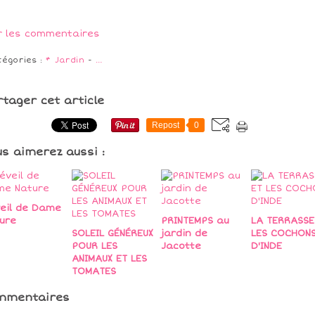
r les commentaires
tégories :
* Jardin
-
…
rtager cet article
Repost
0
us aimerez aussi :
eil de Dame
ure
PRINTEMPS au
LA TERRASSE
SOLEIL GÉNÉREUX
jardin de
LES COCHON
POUR LES
Jacotte
D'INDE
ANIMAUX ET LES
TOMATES
mmentaires