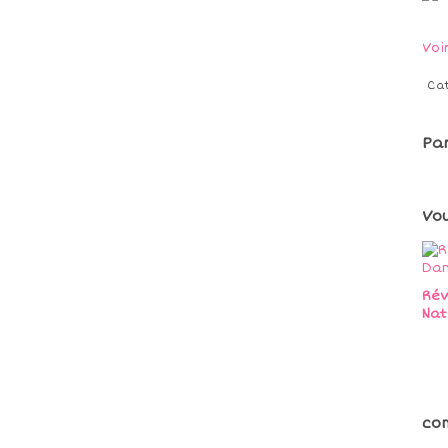
Voi
Ca
Pa
Vo
Rév
Nat
co