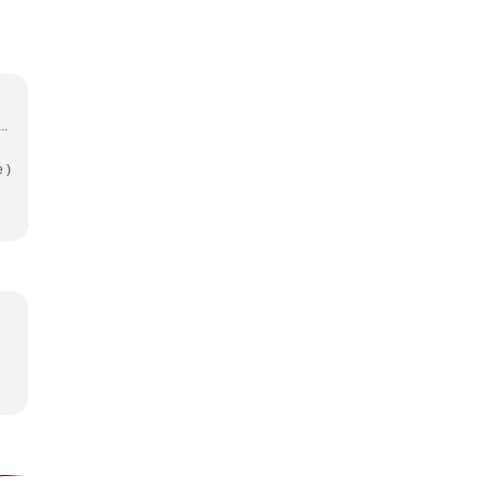
..
 )