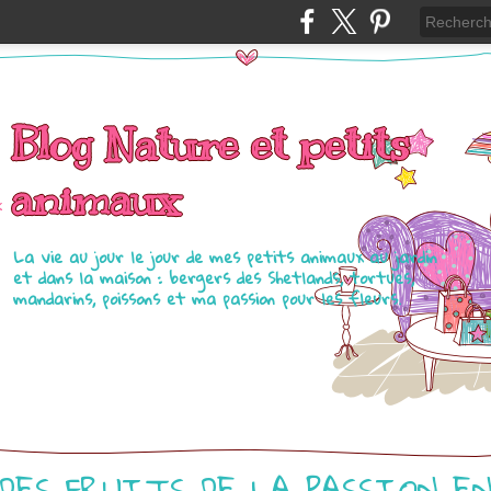
Blog Nature et petits
animaux
La vie au jour le jour de mes petits animaux au jardin
et dans la maison : bergers des Shetlands, tortues,
mandarins, poissons et ma passion pour les fleurs.
DES FRUITS DE LA PASSION E