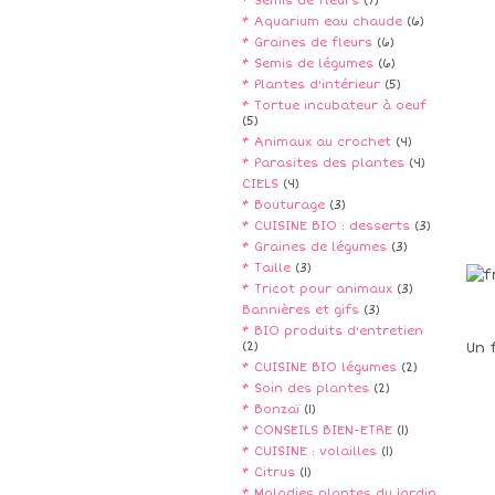
* Semis de fleurs
(7)
* Aquarium eau chaude
(6)
* Graines de fleurs
(6)
* Semis de légumes
(6)
* Plantes d'intérieur
(5)
* Tortue incubateur à oeuf
(5)
* Animaux au crochet
(4)
* Parasites des plantes
(4)
CIELS
(4)
* Bouturage
(3)
* CUISINE BIO : desserts
(3)
* Graines de légumes
(3)
* Taille
(3)
* Tricot pour animaux
(3)
Bannières et gifs
(3)
* BIO produits d'entretien
(2)
Un 
* CUISINE BIO légumes
(2)
* Soin des plantes
(2)
* Bonzaï
(1)
* CONSEILS BIEN-ETRE
(1)
* CUISINE : volailles
(1)
* Citrus
(1)
* Maladies plantes du jardin