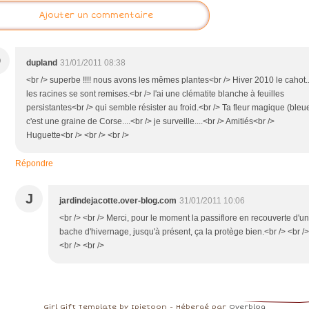
Ajouter un commentaire
D
dupland
31/01/2011 08:38
<br /> superbe !!!! nous avons les mêmes plantes<br /> Hiver 2010 le cahot..
les racines se sont remises.<br /> l'ai une clématite blanche à feuilles
persistantes<br /> qui semble résister au froid.<br /> Ta fleur magique (bleue
c'est une graine de Corse....<br /> je surveille....<br /> Amitiés<br />
Huguette<br /> <br /> <br />
Répondre
J
jardindejacotte.over-blog.com
31/01/2011 10:06
<br /> <br /> Merci, pour le moment la passiflore en recouverte d'un
bache d'hivernage, jusqu'à présent, ça la protège bien.<br /> <br />
<br /> <br />
Girl Gift Template by Ipietoon - Hébergé par
Overblog