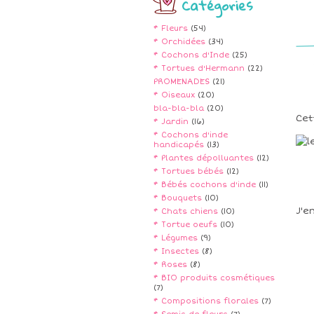
Catégories
* Fleurs
(54)
* Orchidées
(34)
* Cochons d'Inde
(25)
* Tortues d'Hermann
(22)
PROMENADES
(21)
* Oiseaux
(20)
bla-bla-bla
(20)
Cet
* Jardin
(16)
* Cochons d'inde
handicapés
(13)
* Plantes dépolluantes
(12)
* Tortues bébés
(12)
* Bébés cochons d'inde
(11)
* Bouquets
(10)
J'e
* Chats chiens
(10)
* Tortue oeufs
(10)
* Légumes
(9)
* Insectes
(8)
* Roses
(8)
* BIO produits cosmétiques
(7)
* Compositions florales
(7)