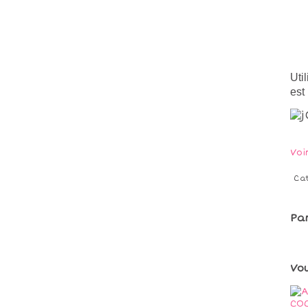
Uti
est
Voi
Ca
Pa
Vo