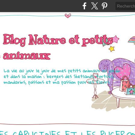
Blog Nature et petits
animaux
La vie au jour le jour de mes petits animaux au jardin
et dans la maison : bergers des Shetlands, tortues,
mandarins, poissons et ma passion pour les fleurs.
ES CAPUCINES ET LES PUCERO