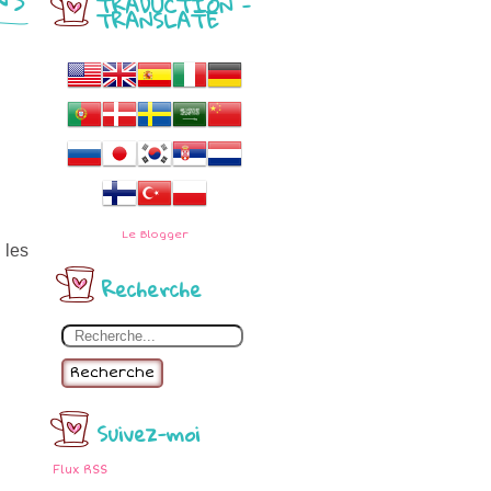
TRADUCTION -
TRANSLATE
Le
Blogger
 les
Recherche
Recherche
Suivez-moi
Flux RSS