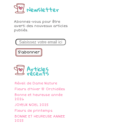
Newsletter
Abonnez-vous pour être
averti des nouveaux articles
publiés.
E
m
a
i
l
Articles
récents
Réveil de Dame Nature
Fleurs d'hiver 🌸 Orchidées
Bonne et heureuse année
2026
JOYEUX NOEL 2025
Fleurs de printemps
BONNE ET HEUREUSE ANNEE
2025