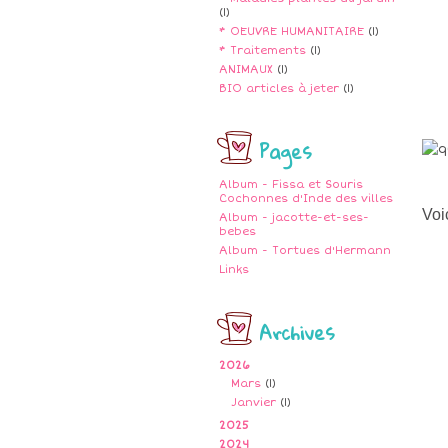
(1)
* OEUVRE HUMANITAIRE
(1)
* Traitements
(1)
ANIMAUX
(1)
BIO articles à jeter
(1)
Pages
Album - Fissa et Souris
Cochonnes d'Inde des villes
Voi
Album - jacotte-et-ses-
bebes
Album - Tortues d'Hermann
Links
Archives
2026
Mars
(1)
Janvier
(1)
2025
2024