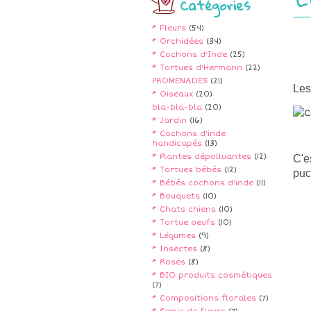
Catégories
* Fleurs
(54)
* Orchidées
(34)
* Cochons d'Inde
(25)
* Tortues d'Hermann
(22)
PROMENADES
(21)
Les
* Oiseaux
(20)
bla-bla-bla
(20)
* Jardin
(16)
* Cochons d'inde
handicapés
(13)
* Plantes dépolluantes
(12)
C'e
* Tortues bébés
(12)
puc
* Bébés cochons d'inde
(11)
* Bouquets
(10)
* Chats chiens
(10)
* Tortue oeufs
(10)
* Légumes
(9)
* Insectes
(8)
* Roses
(8)
* BIO produits cosmétiques
(7)
* Compositions florales
(7)