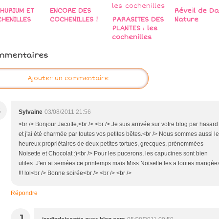
HURIUM ET
ENCORE DES
Réveil de D
HENILLES
COCHENILLES !
PARASITES DES
Nature
PLANTES : les
cochenilles
mmentaires
Ajouter un commentaire
S
Sylvaine
03/08/2011 21:56
<br /> Bonjour Jacotte,<br /> <br /> Je suis arrivée sur votre blog par hasard
et j'ai été charmée par toutes vos petites bêtes.<br /> Nous sommes aussi l
heureux propriétaires de deux petites tortues, grecques, prénommées
Noisette et Chocolat :)<br /> Pour les pucerons, les capucines sont bien
utiles. J'en ai semées ce printemps mais Miss Noisette les a toutes mangée
!!! lol<br /> Bonne soirée<br /> <br /> <br />
Répondre
J