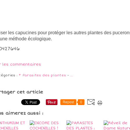
liser les capucines pour protéger les autres plantes des puceron
 une méthode écologique.
r les commentaires
tégories :
* Parasites des plantes
-
…
rtager cet article
Repost
0
us aimerez aussi :