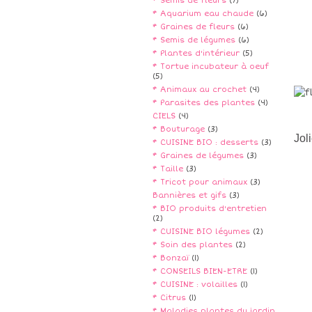
* Semis de fleurs
(7)
* Aquarium eau chaude
(6)
* Graines de fleurs
(6)
* Semis de légumes
(6)
* Plantes d'intérieur
(5)
* Tortue incubateur à oeuf
(5)
* Animaux au crochet
(4)
* Parasites des plantes
(4)
CIELS
(4)
* Bouturage
(3)
Jol
* CUISINE BIO : desserts
(3)
* Graines de légumes
(3)
* Taille
(3)
* Tricot pour animaux
(3)
Bannières et gifs
(3)
* BIO produits d'entretien
(2)
* CUISINE BIO légumes
(2)
* Soin des plantes
(2)
* Bonzaï
(1)
* CONSEILS BIEN-ETRE
(1)
* CUISINE : volailles
(1)
* Citrus
(1)
* Maladies plantes du jardin