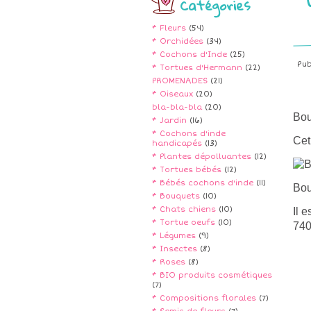
Catégories
* Fleurs
(54)
* Orchidées
(34)
* Cochons d'Inde
(25)
Pu
* Tortues d'Hermann
(22)
PROMENADES
(21)
* Oiseaux
(20)
bla-bla-bla
(20)
Bou
* Jardin
(16)
* Cochons d'inde
Cet
handicapés
(13)
* Plantes dépolluantes
(12)
* Tortues bébés
(12)
* Bébés cochons d'inde
(11)
Bou
* Bouquets
(10)
* Chats chiens
(10)
Il 
* Tortue oeufs
(10)
740
* Légumes
(9)
* Insectes
(8)
* Roses
(8)
* BIO produits cosmétiques
(7)
* Compositions florales
(7)