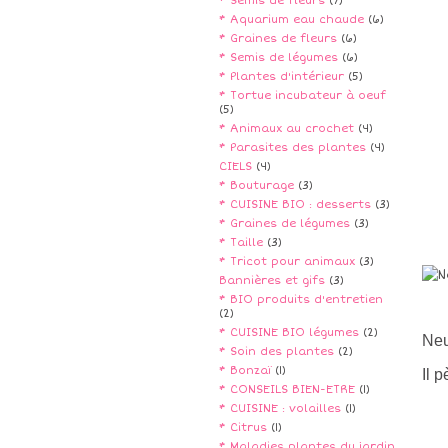
* Semis de fleurs
(7)
* Aquarium eau chaude
(6)
* Graines de fleurs
(6)
* Semis de légumes
(6)
* Plantes d'intérieur
(5)
* Tortue incubateur à oeuf
(5)
* Animaux au crochet
(4)
* Parasites des plantes
(4)
CIELS
(4)
* Bouturage
(3)
* CUISINE BIO : desserts
(3)
* Graines de légumes
(3)
* Taille
(3)
* Tricot pour animaux
(3)
Bannières et gifs
(3)
* BIO produits d'entretien
(2)
* CUISINE BIO légumes
(2)
Neu
* Soin des plantes
(2)
* Bonzaï
(1)
Il 
* CONSEILS BIEN-ETRE
(1)
* CUISINE : volailles
(1)
* Citrus
(1)
* Maladies plantes du jardin