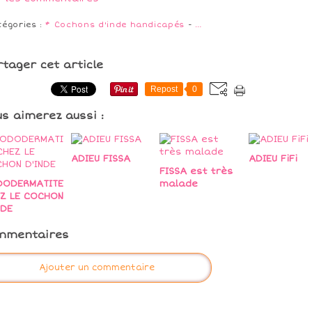
tégories :
* Cochons d'inde handicapés
-
…
rtager cet article
Repost
0
us aimerez aussi :
ADIEU FISSA
ADIEU FiFi
FISSA est très
DODERMATITE
malade
Z LE COCHON
NDE
mmentaires
Ajouter un commentaire