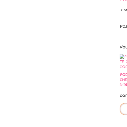
Ca
Pa
Vo
PO
CHE
D'I
co