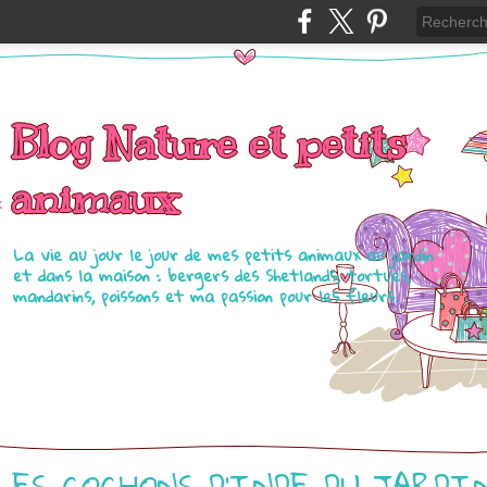
Blog Nature et petits
animaux
La vie au jour le jour de mes petits animaux au jardin
et dans la maison : bergers des Shetlands, tortues,
mandarins, poissons et ma passion pour les fleurs.
LES COCHONS D'INDE DU JARDI