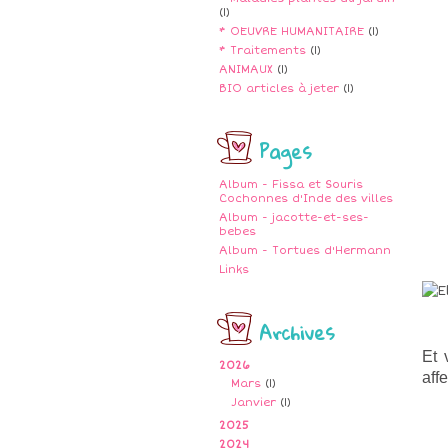
(1)
* OEUVRE HUMANITAIRE
(1)
* Traitements
(1)
ANIMAUX
(1)
BIO articles à jeter
(1)
Pages
Album - Fissa et Souris
Cochonnes d'Inde des villes
Album - jacotte-et-ses-
bebes
Album - Tortues d'Hermann
Links
Archives
Et 
2026
aff
Mars
(1)
Janvier
(1)
2025
2024