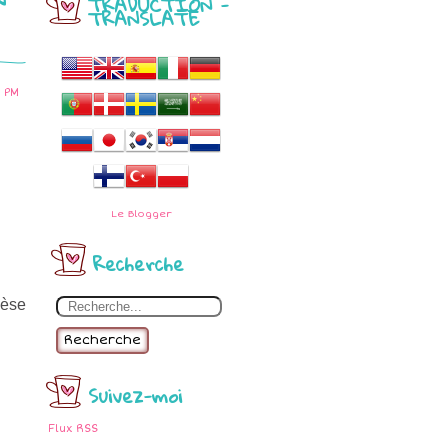
TRADUCTION -
TRANSLATE
 PM
Le
Blogger
Recherche
pèse
Recherche
Suivez-moi
Flux RSS