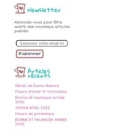
Newsletter
Abonnez-vous pour être
averti des nouveaux articles
publiés.
E
m
a
i
l
Articles
récents
Réveil de Dame Nature
Fleurs d'hiver 🌸 Orchidées
Bonne et heureuse année
2026
JOYEUX NOEL 2025
Fleurs de printemps
BONNE ET HEUREUSE ANNEE
2025