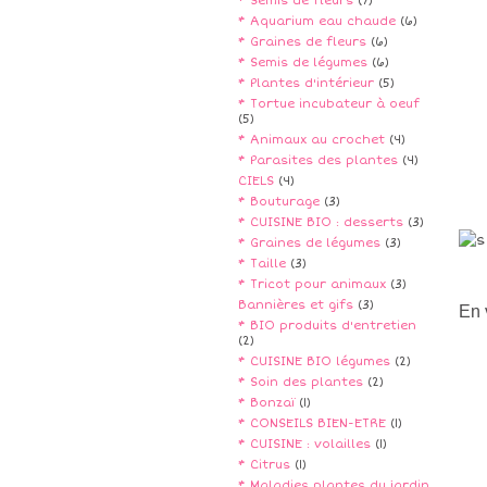
* Semis de fleurs
(7)
* Aquarium eau chaude
(6)
* Graines de fleurs
(6)
* Semis de légumes
(6)
* Plantes d'intérieur
(5)
* Tortue incubateur à oeuf
(5)
* Animaux au crochet
(4)
* Parasites des plantes
(4)
CIELS
(4)
* Bouturage
(3)
* CUISINE BIO : desserts
(3)
* Graines de légumes
(3)
* Taille
(3)
* Tricot pour animaux
(3)
Bannières et gifs
(3)
En 
* BIO produits d'entretien
(2)
* CUISINE BIO légumes
(2)
* Soin des plantes
(2)
* Bonzaï
(1)
* CONSEILS BIEN-ETRE
(1)
* CUISINE : volailles
(1)
* Citrus
(1)
* Maladies plantes du jardin