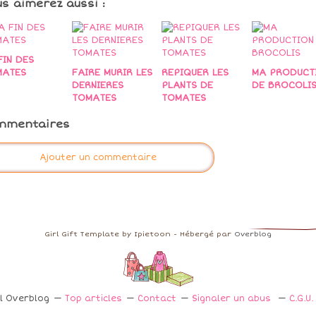
us aimerez aussi :
FIN DES
MATES
FAIRE MURIR LES
REPIQUER LES
MA PRODUCT
DERNIERES
PLANTS DE
DE BROCOLI
TOMATES
TOMATES
mmentaires
Ajouter un commentaire
Girl Gift Template by Ipietoon - Hébergé par
Overblog
il Overblog
Top articles
Contact
Signaler un abus
C.G.U.