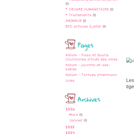
(1)
* OEUVRE HUMANITAIRE
(1)
* Traitements
(1)
ANIMAUX
(1)
BIO articles à jeter
(1)
Pages
Album - Fissa et Souris
Cochonnes d'Inde des villes
Album - jacotte-et-ses-
bebes
Album - Tortues d'Hermann
Les
Links
tig
Archives
2026
Mars
(1)
Janvier
(1)
2025
2024