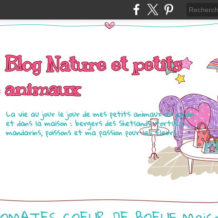
Blog Nature et petits
animaux
La vie au jour le jour de mes petits animaux au jardin
et dans la maison : bergers des Shetlands, tortues,
mandarins, poissons et ma passion pour les fleurs.
OMATES COEUR DE BOEUF Mais