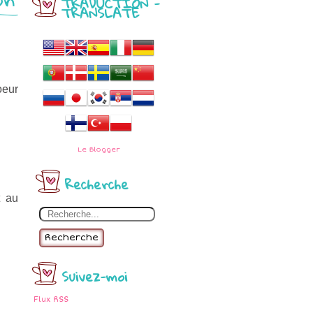
TRADUCTION -
TRANSLATE
oeur
Le
Blogger
Recherche
t au
Recherche
Suivez-moi
Flux RSS