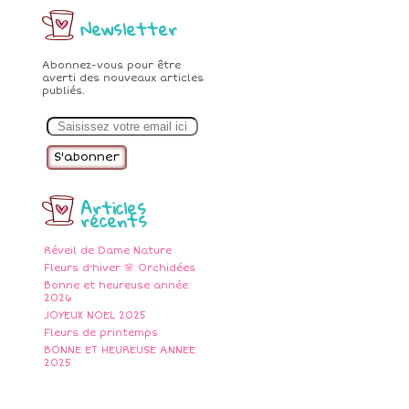
Newsletter
Abonnez-vous pour être
averti des nouveaux articles
publiés.
E
m
a
i
l
Articles
récents
Réveil de Dame Nature
Fleurs d'hiver 🌸 Orchidées
Bonne et heureuse année
2026
JOYEUX NOEL 2025
Fleurs de printemps
BONNE ET HEUREUSE ANNEE
2025