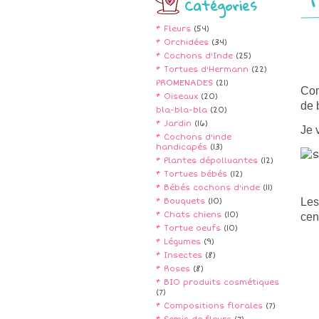
Catégories
* Fleurs
(54)
* Orchidées
(34)
* Cochons d'Inde
(25)
* Tortues d'Hermann
(22)
PROMENADES
(21)
Com
* Oiseaux
(20)
de 
bla-bla-bla
(20)
* Jardin
(16)
Je 
* Cochons d'inde
handicapés
(13)
* Plantes dépolluantes
(12)
* Tortues bébés
(12)
* Bébés cochons d'inde
(11)
Les
* Bouquets
(10)
* Chats chiens
(10)
cen
* Tortue oeufs
(10)
* Légumes
(9)
* Insectes
(8)
* Roses
(8)
* BIO produits cosmétiques
(7)
* Compositions florales
(7)