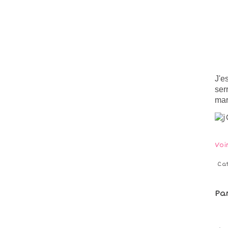
J'e
ser
mar
Voi
Ca
Pa