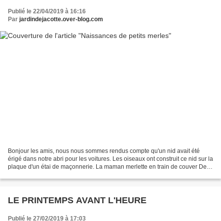
Publié le 22/04/2019 à 16:16
Par
jardindejacotte.over-blog.com
Bonjour les amis, nous nous sommes rendus compte qu'un nid avait été
érigé dans notre abri pour les voitures. Les oiseaux ont construit ce nid sur la
plaque d'un étai de maçonnerie. La maman merlette en train de couver Des
petits becs sortent du nid La...
LE PRINTEMPS AVANT L'HEURE
Publié le 27/02/2019 à 17:03