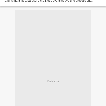
.... pins maritimes, parasol etc ... Nous avons trouvé une procession
d'environ 1 mètre au sol dans les...
Publicité