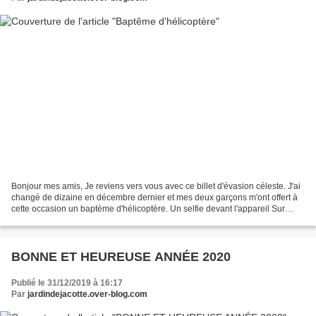
Bonjour mes amis, Je reviens vers vous avec ce billet d'évasion céleste. J'ai
changé de dizaine en décembre dernier et mes deux garçons m'ont offert à
cette occasion un baptème d'hélicoptère. Un selfie devant l'appareil Sur
l'aérodrome, le DRAGON 17 Vue...
BONNE ET HEUREUSE ANNÉE 2020
Publié le 31/12/2019 à 16:17
Par
jardindejacotte.over-blog.com